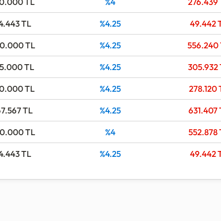
0.000
TL
%4
276.439
4.443
TL
%4.25
49.442
0.000
TL
%4.25
556.240
5.000
TL
%4.25
305.932
0.000
TL
%4.25
278.120
67.567
TL
%4.25
631.407
0.000
TL
%4
552.878
4.443
TL
%4.25
49.442