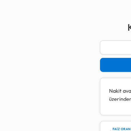
Nakit ava
üzerinden
çözümüdü
Nakit ava
olarak işl
FAİZ ORAN