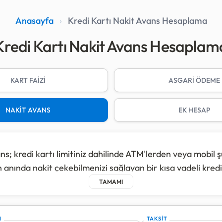
Anasayfa
›
Kredi Kartı Nakit Avans Hesaplama
Kredi Kartı Nakit Avans Hesaplam
KART FAİZİ
ASGARİ ÖDEME
NAKİT AVANS
EK HESAP
ns; kredi kartı limitiniz dahilinde ATM'lerden veya mobil 
 anında nakit çekebilmenizi sağlayan bir kısa vadeli kredi
r.
ns işlemlerinde faiz, parayı çektiğiniz günden itibaren gü
emeye başlar. Nakit avans faiz oranı genellikle alışveriş f
I
TAKSİT