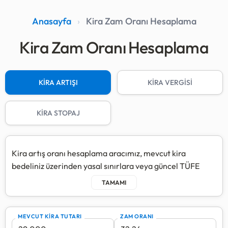
Anasayfa
›
Kira Zam Oranı Hesaplama
Kira Zam Oranı Hesaplama
KİRA ARTIŞI
KİRA VERGİSİ
KİRA STOPAJ
Kira artış oranı hesaplama aracımız, mevcut kira
bedeliniz üzerinden yasal sınırlara veya güncel TÜFE
oranlarına göre yeni kira tutarınızı saniyeler içinde
belirlemenize yardımcı olur. Gelişmiş hesaplama
motorumuz sayesinde hem bir sonraki dönem kiranızı
görebilir hem de
5 yıllık kira artış planı
ile gelecek
MEVCUT KİRA TUTARI
ZAM ORANI