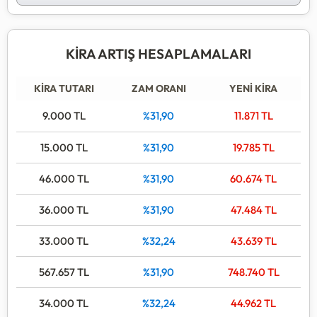
listelenecektir.
KİRA ARTIŞ HESAPLAMALARI
KİRA TUTARI
ZAM ORANI
YENİ KİRA
9.000
TL
%31,90
11.871
TL
15.000
TL
%31,90
19.785
TL
46.000
TL
%31,90
60.674
TL
36.000
TL
%31,90
47.484
TL
33.000
TL
%32,24
43.639
TL
567.657
TL
%31,90
748.740
TL
34.000
TL
%32,24
44.962
TL